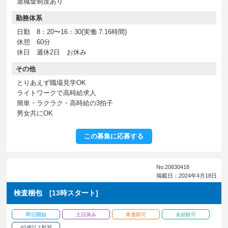
退職金制度あり
勤務体系
日勤 8：20〜16：30(実働 7.16時間)
休憩 60分
休日 週休2日 お休み
その他
とりあえず職場見学OK
ライトワークで高時給求人
簡単・ラクラク・高時給の3拍子
男女共にOK
この募集に応募する
No.20630418
掲載日：2024年4月18日
検査梱包 [13時スタート]
即日開始
土日休み
車通勤可
未経験可
40歳以上歓迎