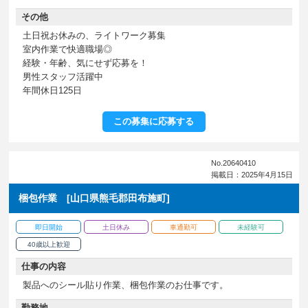
その他
土日祝お休みの、ライトワーク募集
室内作業で快適職場◎
経験・年齢、気にせず応募を！
男性スタッフ活躍中
年間休日125日
この募集に応募する
No.20640410
掲載日：2025年4月15日
梱包作業 [山口県熊毛郡田布施町]
即日開始
土日休み
車通勤可
未経験可
40歳以上歓迎
仕事の内容
製品へのシール貼り作業、梱包作業のお仕事です。
勤務地