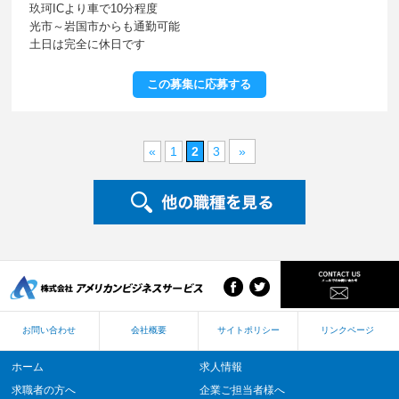
玖珂ICより車で10分程度
光市～岩国市からも通勤可能
土日は完全に休日です
この募集に応募する
«
1
2
3
»
お問い合わせ
会社概要
サイトポリシー
リンクページ
ホーム
求人情報
求職者の方へ
企業ご担当者様へ