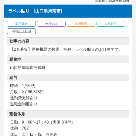
掲載日：2025年9月2日
ラベル貼り [山口県周南市]
即日開始
土日休み
車通勤可
未経験可
40歳以上歓迎
仕事の内容
【2名募集】医療機器の検査、梱包、ラベル貼りのお仕事です。
勤務地
山口県周南市開成町
給与
時給 1,250円
月収 約196,875円
通勤費支給あり
退職金制度あり
勤務体系
日勤 9：00〜17：40（実働 8時間）
休憩 70分
休日 土・日・祝 お休み