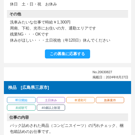
休日 土・日・祝 お休み
その他
洗車みたいな仕事で時給￥1,300円
周南、下松、光市にお住いの方、通勤エリアです
残業NG・・・OKです
休みがほしい・・・土日祝他（年120日）休んでください
この募集に応募する
No.20630827
掲載日：2024年8月27日
検品 [広島県三原市]
即日開始
土日休み
車通勤可
急募案件
未経験可
40歳以上歓迎
仕事の内容
パック詰めされた商品（コンビニスイーツ）の汚れチェック、梱
包箱詰めのお仕事です。