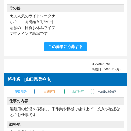
その他
★大人気のライトワーク★
なのに、高時給￥1,250円
念願の土日祝お休みライフ
女性メインの職場です
この募集に応募する
No.20620701
掲載日：2025年7月3日
軽作業 [山口県美祢市]
即日開始
車通勤可
未経験可
40歳以上歓迎
仕事の内容
製麺用の粉袋を移動し、手作業や機械で練り上げ、投入や確認な
どのお仕事です。
勤務地