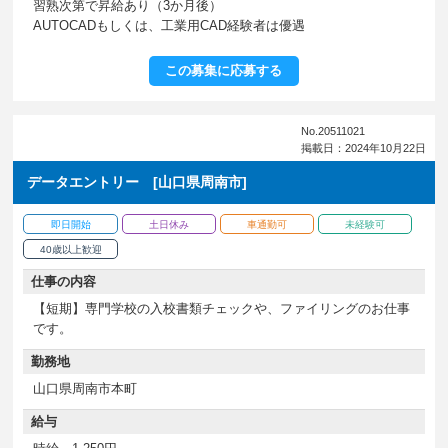
習熟次第で昇給あり（3か月後）
AUTOCADもしくは、工業用CAD経験者は優遇
この募集に応募する
No.20511021
掲載日：2024年10月22日
データエントリー [山口県周南市]
即日開始
土日休み
車通勤可
未経験可
40歳以上歓迎
仕事の内容
【短期】専門学校の入校書類チェックや、ファイリングのお仕事
です。
勤務地
山口県周南市本町
給与