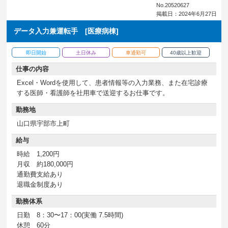
No.20520627
掲載日：2024年6月27日
データ入力兼運転手 [医療病棟]
即日開始
土日休み
車通勤可
40歳以上歓迎
仕事の内容
Excel・Wordを使用して、患者情報等の入力業務、また在宅診療
する医師・看護師を社用車で送迎するお仕事です。
勤務地
山口県宇部市上町
給与
時給 1,200円
月収 約180,000円
通勤費支給あり
退職金制度あり
勤務体系
日勤 8：30〜17：00(実働 7.5時間)
休憩 60分