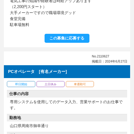
電気工事の知識や経験者は時給アップあります
（2,200円スタート）
大手メーカーですので職場環境グッド
食堂完備
駐車場無料
この募集に応募する
No.2110627
掲載日：2024年6月27日
PCオペレータ [有名メーカー]
即日開始
土日休み
車通勤可
仕事の内容
専用システムを使用してのデータ入力、営業サポートのお仕事で
す。
勤務地
山口県周南市御幸通り