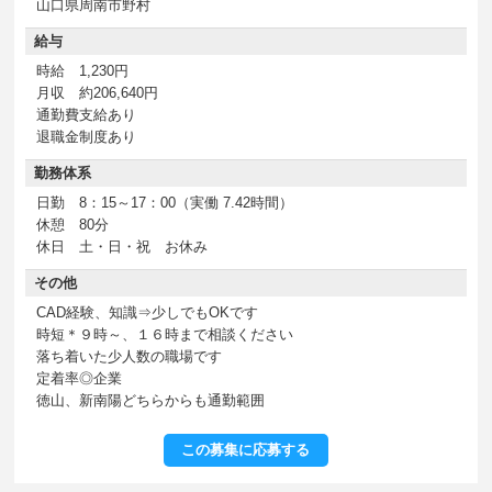
山口県周南市野村
給与
時給 1,230円
月収 約206,640円
通勤費支給あり
退職金制度あり
勤務体系
日勤 8：15～17：00（実働 7.42時間）
休憩 80分
休日 土・日・祝 お休み
その他
CAD経験、知識⇒少しでもOKです
時短＊９時～、１６時まで相談ください
落ち着いた少人数の職場です
定着率◎企業
徳山、新南陽どちらからも通勤範囲
この募集に応募する