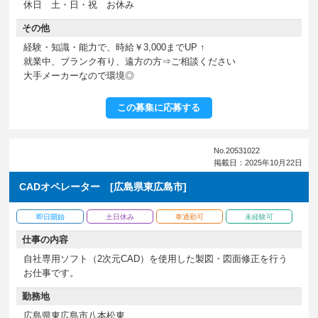
休日 土・日・祝 お休み
その他
経験・知識・能力で、時給￥3,000までUP ↑
就業中、ブランク有り、遠方の方⇒ご相談ください
大手メーカーなので環境◎
この募集に応募する
No.20531022
掲載日：2025年10月22日
CADオペレーター [広島県東広島市]
即日開始
土日休み
車通勤可
未経験可
仕事の内容
自社専用ソフト（2次元CAD）を使用した製図・図面修正を行う
お仕事です。
勤務地
広島県東広島市八本松東