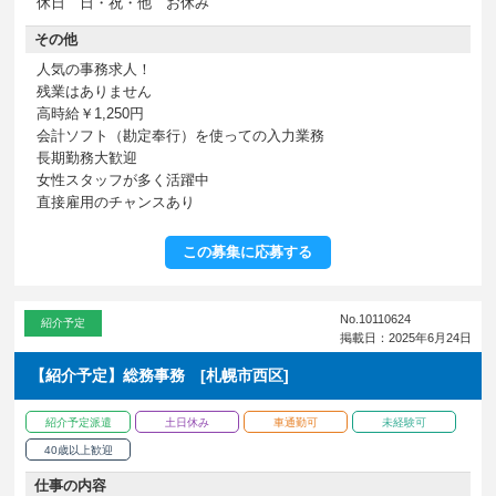
休日 日・祝・他 お休み
その他
人気の事務求人！
残業はありません
高時給￥1,250円
会計ソフト（勘定奉行）を使っての入力業務
長期勤務大歓迎
女性スタッフが多く活躍中
直接雇用のチャンスあり
この募集に応募する
No.10110624
紹介予定
掲載日：2025年6月24日
【紹介予定】総務事務 [札幌市西区]
紹介予定派遣
土日休み
車通勤可
未経験可
40歳以上歓迎
仕事の内容