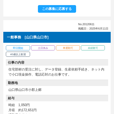
この募集に応募する
No.20120611
掲載日：2025年6月11日
一般事務 [山口県山口市]
即日開始
土日休み
車通勤可
未経験可
40歳以上歓迎
仕事の内容
住宅部材の受注に対し、データ登録、生産依頼手続き、ネット内
で小口現金操作、電話応対のお仕事です。
勤務地
山口県山口市小郡上郷
給与
時給 1,050円
月収 約172,651円