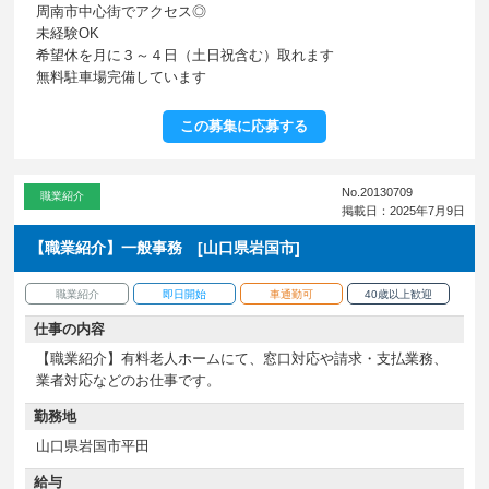
周南市中心街でアクセス◎
未経験OK
希望休を月に３～４日（土日祝含む）取れます
無料駐車場完備しています
この募集に応募する
No.20130709
職業紹介
掲載日：2025年7月9日
【職業紹介】一般事務 [山口県岩国市]
職業紹介
即日開始
車通勤可
40歳以上歓迎
仕事の内容
【職業紹介】有料老人ホームにて、窓口対応や請求・支払業務、
業者対応などのお仕事です。
勤務地
山口県岩国市平田
給与