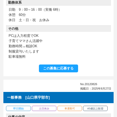
勤務体系
日勤 9：00～16：00（実働 6時）
休憩 60分
休日 土・日・祝 お休み
その他
PCは入力程度でOK
子育てママさん活躍中
勤務時間→相談OK
制服貸与いたします
駐車場無料
この募集に応募する
No.20120826
掲載日：2025年8月27日
一般事務 [山口県宇部市]
即日開始
土日休み
車通勤可
40歳以上歓迎
仕事の内容