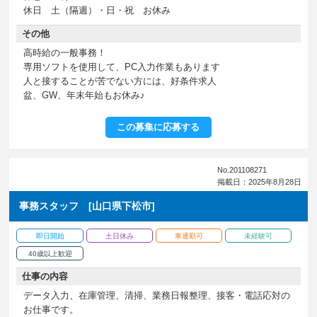
休日 土（隔週）・日・祝 お休み
その他
高時給の一般事務！
専用ソフトを使用して、PC入力作業もあります
人と接することが苦でない方には、好条件求人
盆、GW、年末年始もお休み♪
この募集に応募する
No.201108271
掲載日：2025年8月28日
事務スタッフ [山口県下松市]
即日開始
土日休み
車通勤可
未経験可
40歳以上歓迎
仕事の内容
データ入力、在庫管理、清掃、業務日報整理、接客・電話応対の
お仕事です。