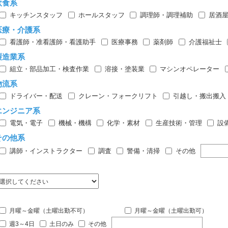
飲食系
キッチンスタッフ
ホールスタッフ
調理師・調理補助
居酒
医療・介護系
看護師・准看護師・看護助手
医療事務
薬剤師
介護福祉士
製造業系
組立・部品加工・検査作業
溶接・塗装業
マシンオペレーター
物流系
ドライバー・配送
クレーン・フォークリフト
引越し・搬出搬入
エンジニア系
電気・電子
機械・機構
化学・素材
生産技術・管理
設
その他系
講師・インストラクター
調査
警備・清掃
その他
月曜～金曜（土曜出勤不可）
月曜～金曜（土曜出勤可）
週3～4日
土日のみ
その他