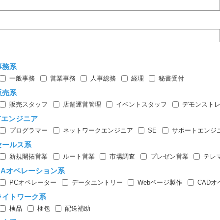
事務系
一般事務
営業事務
人事総務
経理
秘書受付
販売系
販売スタッフ
店舗運営管理
イベントスタッフ
デモンスト
ITエンジニア
プログラマー
ネットワークエンジニア
SE
サポートエンジ
セールス系
新規開拓営業
ルート営業
市場調査
プレゼン営業
テレ
OAオペレーション系
PCオペレーター
データエントリー
Webページ製作
CAD
ライトワーク系
検品
梱包
配送補助