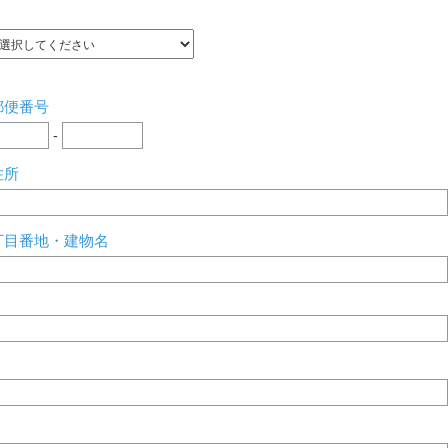
郵便番号
-
住所
丁目番地・建物名