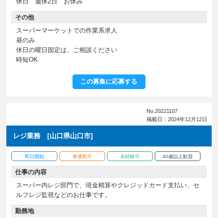
休日 週休2日 お休み
その他
スーパーマーケットでの作業系求人
昼のみ
休日の曜日固定は、ご相談ください
時短OK
この募集に応募する
No.20221107
掲載日：2024年12月12日
レジ業務 [山口県山口市]
即日開始
車通勤可
未経験可
40歳以上歓迎
仕事の内容
スーパー内レジ部門で、現金精算やクレジッドカード支払い、セ
ルフレジ監視などのお仕事です。
勤務地