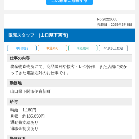
この募集に応募する
No.20220305
掲載日：2025年3月6日
販売スタッフ [山口県下関市]
即日開始
車通勤可
未経験可
40歳以上歓迎
仕事の内容
農産物直売所にて、商品陳列や接客・レジ操作、また店舗に架か
ってきた電話応対のお仕事です。
勤務地
山口県下関市伊倉新町
給与
時給 1,180円
月収 約185,850円
通勤費支給あり
退職金制度あり
勤務体系