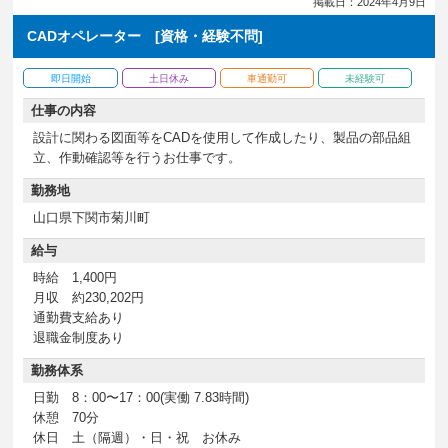
掲載日：2024年4月9日
CADオペレーター [資格・経験不問]
即日開始
土日休み
車通勤可
未経験可
仕事の内容
設計に関わる図面等をCADを使用して作成したり、製品の部品組
立、作動確認等を行うお仕事です。
勤務地
山口県下関市菊川町
給与
時給 1,400円
月収 約230,202円
通勤費支給あり
退職金制度あり
勤務体系
日勤 8：00〜17：00(実働 7.83時間)
休憩 70分
休日 土（隔週）・日・祝 お休み