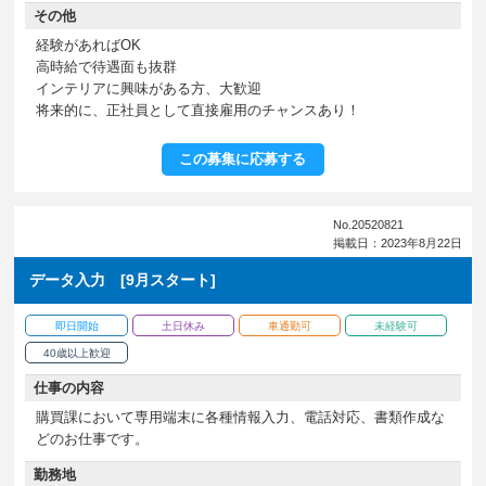
その他
経験があればOK
高時給で待遇面も抜群
インテリアに興味がある方、大歓迎
将来的に、正社員として直接雇用のチャンスあり！
この募集に応募する
No.20520821
掲載日：2023年8月22日
データ入力 [9月スタート]
即日開始
土日休み
車通勤可
未経験可
40歳以上歓迎
仕事の内容
購買課において専用端末に各種情報入力、電話対応、書類作成な
どのお仕事です。
勤務地