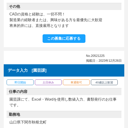
その他
CADの資格と経験は、一切不問！
製造業の経験者または、興味がある方を最優先に大歓迎
将来的井には、直接雇用となります
この募集に応募する
No.20521225
掲載日：2023年12月26日
データ入力 [園芸課]
即日開始
土日休み
車通勤可
40歳以上歓迎
仕事の内容
園芸課にて、Excel・Wordを使用し数値入力、書類発行のお仕事
です。
勤務地
山口県下関市秋根北町