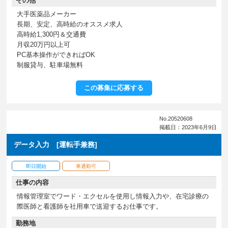
その他
大手医薬品メーカー
長期、安定、高時給のオススメ求人
高時給1,300円＆交通費
月収20万円以上可
PC基本操作ができればOK
制服貸与、駐車場無料
この募集に応募する
No.20520608
掲載日：2023年6月9日
データ入力 [運転手兼務]
即日開始
車通勤可
仕事の内容
情報管理室でワード・エクセルを使用し情報入力や、在宅診療の
際医師と看護師を社用車で送迎するお仕事です。
勤務地