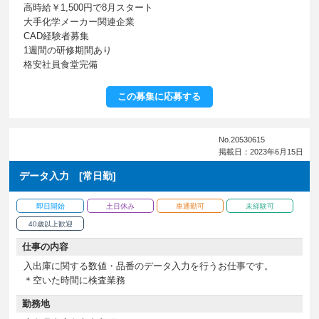
高時給￥1,500円で8月スタート
大手化学メーカー関連企業
CAD経験者募集
1週間の研修期間あり
格安社員食堂完備
この募集に応募する
No.20530615
掲載日：2023年6月15日
データ入力 [常日勤]
即日開始
土日休み
車通勤可
未経験可
40歳以上歓迎
仕事の内容
入出庫に関する数値・品番のデータ入力を行うお仕事です。
＊空いた時間に検査業務
勤務地