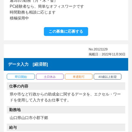
週3日の勤務（月・木・金）
PC経験者なら、簡単なオフィスワークです
時間勤務も相談に応じます
積極採用中
この募集に応募する
No.20121129
掲載日：2022年11月30日
データ入力 [経済部]
即日開始
土日休み
車通勤可
40歳以上歓迎
仕事の内容
県や市など行政からの助成金に関するデータを、エクセル・ワー
ドを使用して入力するお仕事です。
勤務地
山口県山口市小郡下郷
給与