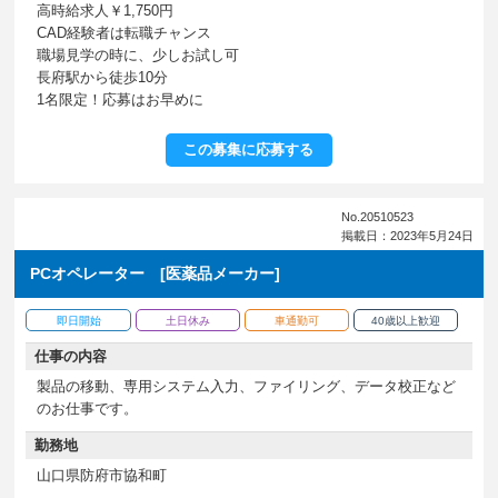
高時給求人￥1,750円
CAD経験者は転職チャンス
職場見学の時に、少しお試し可
長府駅から徒歩10分
1名限定！応募はお早めに
この募集に応募する
No.20510523
掲載日：2023年5月24日
PCオペレーター [医薬品メーカー]
即日開始
土日休み
車通勤可
40歳以上歓迎
仕事の内容
製品の移動、専用システム入力、ファイリング、データ校正など
のお仕事です。
勤務地
山口県防府市協和町