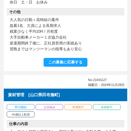
休日 土・日 お休み
その他
大人気の日勤＋高時給の案件
急募1名、欠員による長期求人
残業少なく平均10H / 月程度
大手自動車メーカー１次協力会社
派遣期間終了後に、正社員登用の実績あり
習熟まではマンツーマンの指導もあり安心
この募集に応募する
No.21041127
掲載日：2024年11月28日
資材管理 [山口県田布施町]
即日開始
土日休み
車通勤可
未経験可
40歳以上歓迎
仕事の内容