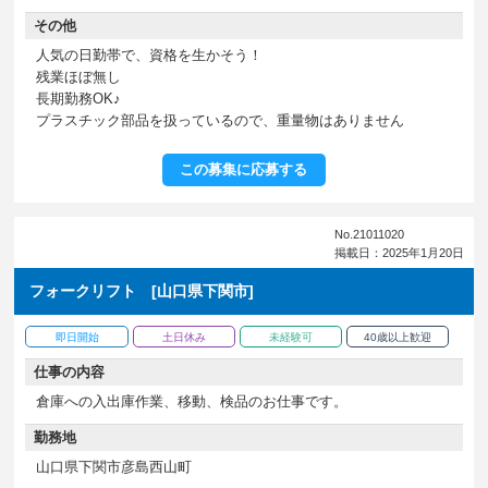
その他
人気の日勤帯で、資格を生かそう！
残業ほぼ無し
長期勤務OK♪
プラスチック部品を扱っているので、重量物はありません
この募集に応募する
No.21011020
掲載日：2025年1月20日
フォークリフト [山口県下関市]
即日開始
土日休み
未経験可
40歳以上歓迎
仕事の内容
倉庫への入出庫作業、移動、検品のお仕事です。
勤務地
山口県下関市彦島西山町