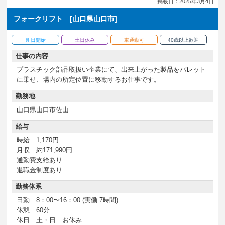
掲載日：2025年3月4日
フォークリフト [山口県山口市]
即日開始
土日休み
車通勤可
40歳以上歓迎
仕事の内容
プラスチック部品取扱い企業にて、出来上がった製品をパレット
に乗せ、場内の所定位置に移動するお仕事です。
勤務地
山口県山口市佐山
給与
時給 1,170円
月収 約171,990円
通勤費支給あり
退職金制度あり
勤務体系
日勤 8：00〜16：00 (実働 7時間)
休憩 60分
休日 土・日 お休み