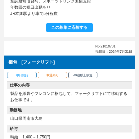
空調服無償貸与、スポーツドリンク無償支給
年数回の祝日出勤あり
JR本郷駅より車で5分程度
この募集に応募する
No.21010731
掲載日：2024年7月31日
梱包 [フォークリフト]
即日開始
車通勤可
40歳以上歓迎
仕事の内容
製品を紙袋やフレコンに梱包して、フォークリフトにて移動する
お仕事です。
勤務地
山口県周南市大島
給与
時給 1,400～1,750円