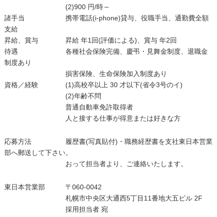
(2)900 円/時～
諸手当 携帯電話(i-phone)貸与、役職手当、通勤費全額
支給
昇給、賞与 昇給 年1回(評価による)、賞与 年2回
待遇 各種社会保険完備、慶弔・見舞金制度、退職金
制度あり
損害保険、生命保険加入制度あり
資格／経験 (1)高校卒以上 30 才以下(省令3号のイ)
(2)年齢不問
普通自動車免許取得者
人と接する仕事が得意または好きな方
応募方法 履歴書(写真貼付)・職務経歴書を支社東日本営業
部へ郵送して下さい。
おって担当者より、ご連絡いたします。
東日本営業部 〒060-0042
札幌市中央区大通西5丁目11番地大五ビル 2F
採用担当者 宛