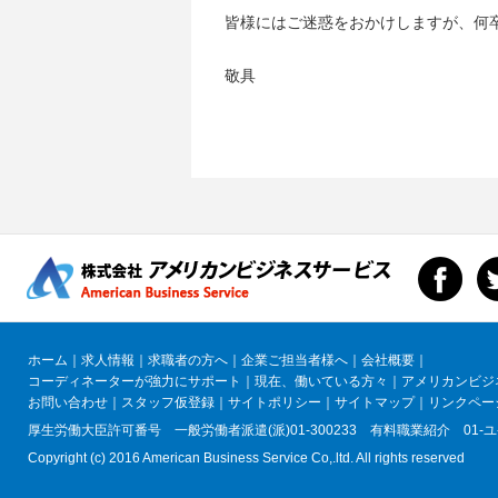
皆様にはご迷惑をおかけしますが、何
敬具
ホーム
｜
求人情報
｜
求職者の方へ
｜
企業ご担当者様へ
｜
会社概要
｜
コーディネーターが強力にサポート
｜
現在、働いている方々
｜
アメリカンビジ
お問い合わせ
｜
スタッフ仮登録
｜
サイトポリシー
｜
サイトマップ
｜
リンクペー
厚生労働大臣許可番号 一般労働者派遣(派)01-300233
有料職業紹介 01-ユ-
Copyright (c) 2016 American Business Service Co,.ltd. All rights reserved